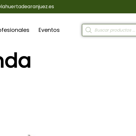
@lahuertadearanjuez.es
ofesionales
Eventos
nda