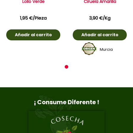
Lollo Verde
Ciruela Amarilla
1,95
€
/Pieza
3,90
€
/Kg
Añadir al carrito
Añadir al carrito
Murcia
1
¡ Consume Diferente !