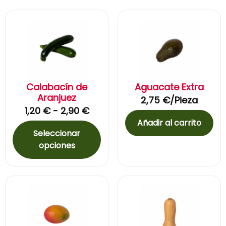
Calabacín de
Aguacate Extra
Aranjuez
2,75
€
/Pieza
1,20
€
-
2,90
€
Añadir al carrito
Seleccionar
opciones