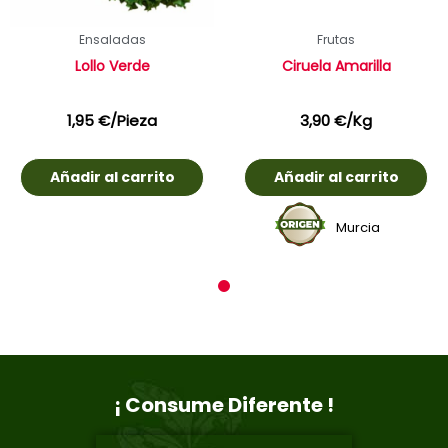
Ensaladas
Frutas
Lollo Verde
Ciruela Amarilla
1,95
€
/Pieza
3,90
€
/Kg
Añadir al carrito
Añadir al carrito
Murcia
1
¡ Consume Diferente !