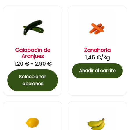
Calabacín de
Zanahoria
Aranjuez
1,45
€
/Kg
1,20
€
-
2,90
€
Añadir al carrito
Seleccionar
opciones