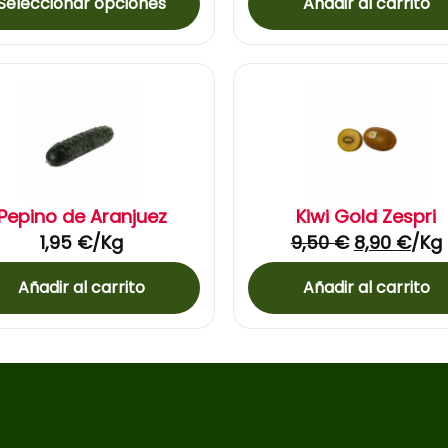
Seleccionar opciones
Añadir al carrito
Pepino de Aranjuez
Kiwi Gold Zespri
1,95
€
/Kg
9,50
€
8,90
€
/Kg
Añadir al carrito
Añadir al carrito