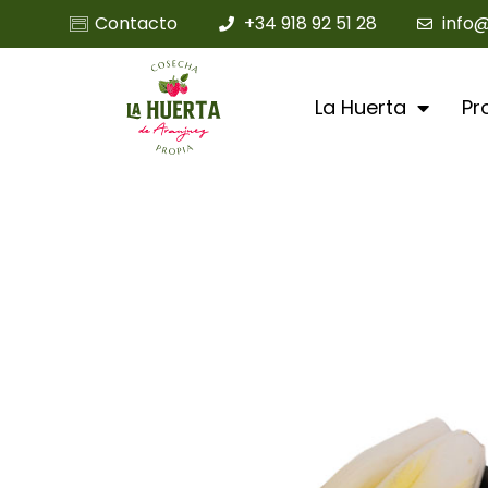
Contacto
+34 918 92 51 28
info
La Huerta
Pr