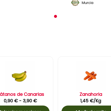
Murcia
1
látanos de Canarias
Zanahoria
0,90
€
-
3,90
€
1,45
€
/Kg