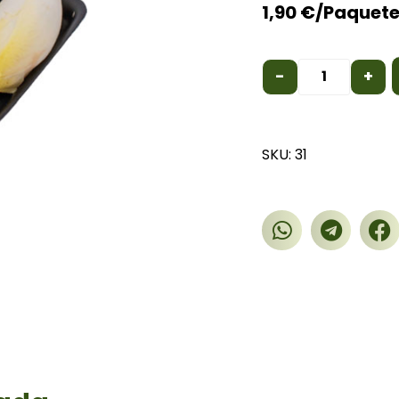
1,90
€
/Paquet
-
+
SKU: 31