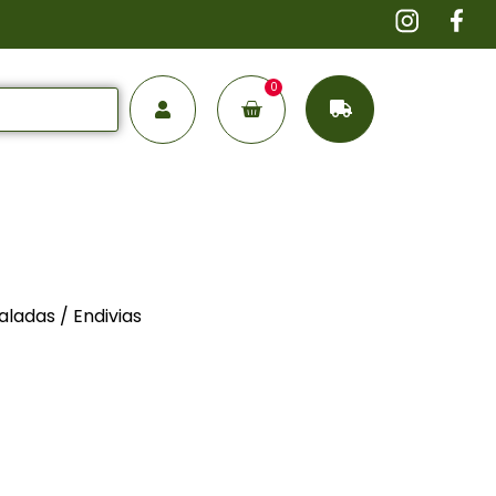
0
aladas
/ Endivias