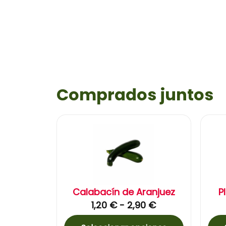
Comprados juntos
Calabacín de Aranjuez
P
1,20
€
-
2,90
€