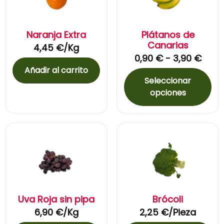
Naranja Extra
Plátanos de
Canarias
4,45
€
/Kg
0,90
€
-
3,90
€
Añadir al carrito
Seleccionar
opciones
Uva Roja sin pipa
Brócoli
6,90
€
/Kg
2,25
€
/Pieza