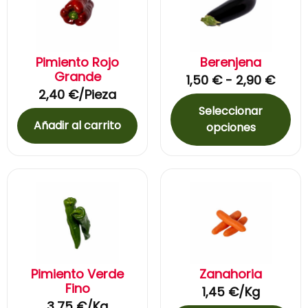
Pimiento Rojo
Berenjena
Grande
1,50
€
-
2,90
€
2,40
€
/Pieza
Seleccionar
Añadir al carrito
opciones
Pimiento Verde
Zanahoria
Fino
1,45
€
/Kg
3,75
€
/Kg