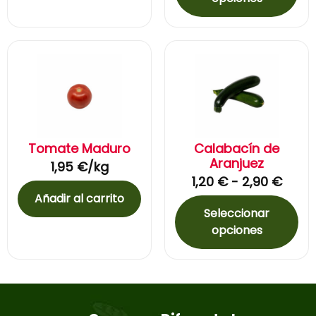
Tomate Maduro
Calabacín de
Aranjuez
1,95
€
/kg
1,20
€
-
2,90
€
Añadir al carrito
Seleccionar
opciones