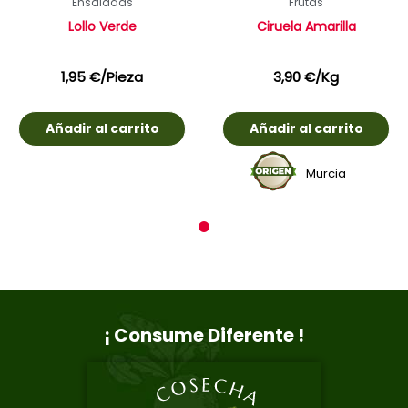
Ensaladas
Frutas
Lollo Verde
Ciruela Amarilla
1,95
€
/Pieza
3,90
€
/Kg
Añadir al carrito
Añadir al carrito
Murcia
1
¡ Consume Diferente !