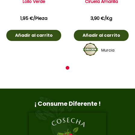
Lollo Verde
Ciruela Amarilla
1,95
€
/Pieza
3,90
€
/Kg
Añadir al carrito
Añadir al carrito
Murcia
1
¡ Consume Diferente !