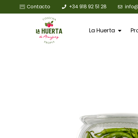
Contacto
+34 918 92 51 28
info
La Huerta
Pr