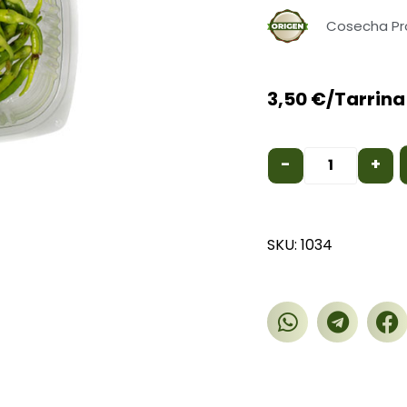
Cosecha Pr
3,50
€
/Tarrina
-
+
SKU: 1034