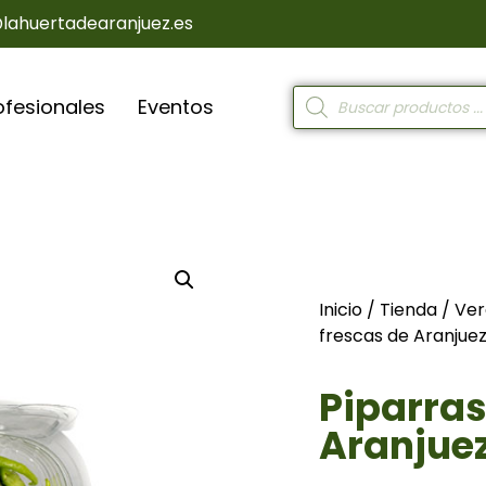
@lahuertadearanjuez.es
ofesionales
Eventos
Inicio
/
Tienda
/
Ver
frescas de Aranjue
Piparras
Aranjue