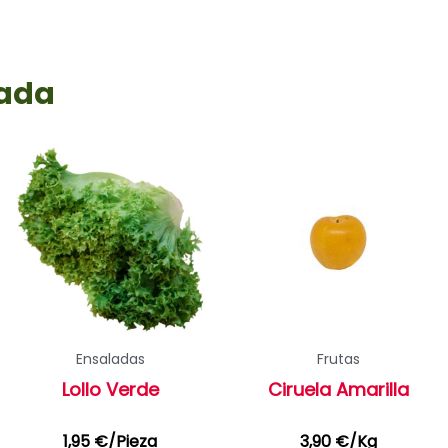
rada
Ensaladas
Frutas
Lollo Verde
Ciruela Amarilla
1,95
€
/Pieza
3,90
€
/Kg