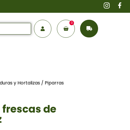
0
duras y Hortalizas
/ Piparras
z
 frescas de
z