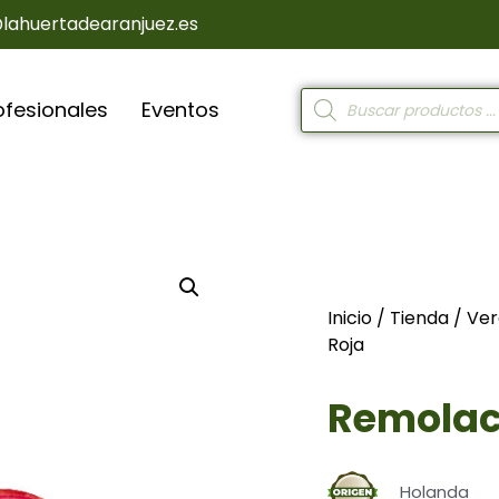
@lahuertadearanjuez.es
ofesionales
Eventos
Inicio
/
Tienda
/
Ver
Roja
Remolac
Holanda