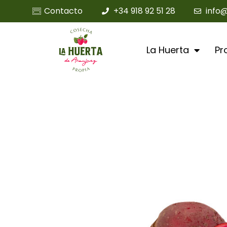
Contacto
+34 918 92 51 28
info
La Huerta
Pr