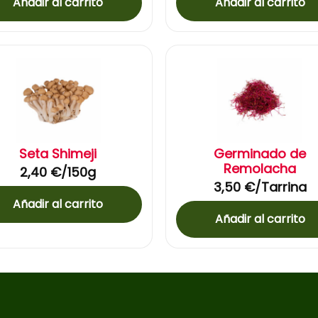
Añadir al carrito
Añadir al carrito
Seta Shimeji
Germinado de
Remolacha
2,40
€
/150g
3,50
€
/Tarrina
Añadir al carrito
Añadir al carrito