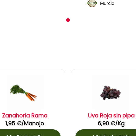
Murcia
1
Zanahoria Rama
Uva Roja sin pipa
1,95
€
/Manojo
6,90
€
/Kg