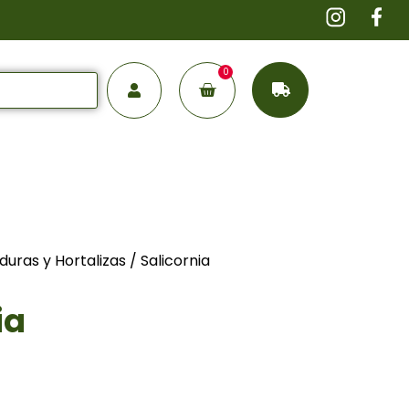
0
duras y Hortalizas
/ Salicornia
ia