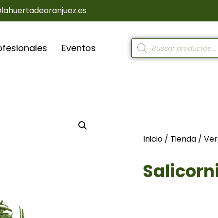
@lahuertadearanjuez.es
ofesionales
Eventos
Inicio
/
Tienda
/
Ver
Salicorn