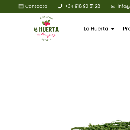
Contacto
+34 918 92 51 28
info
La Huerta
Pr