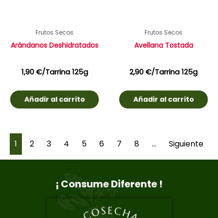
Frutos Secos
Frutos Secos
Arándanos Deshidratados
Avellana Tostada
1,90
€
/Tarrina 125g
2,90
€
/Tarrina 125g
Añadir al carrito
Añadir al carrito
1
2
3
4
5
6
7
8
…
Siguiente
¡ Consume Diferente !