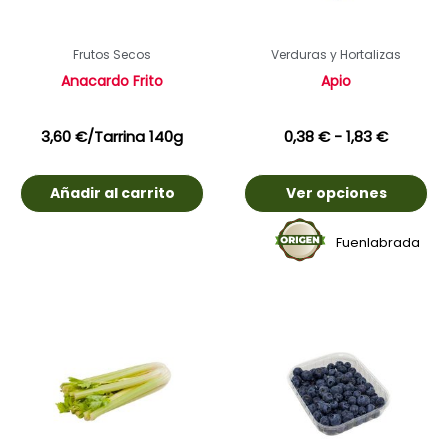
Frutos Secos
Verduras y Hortalizas
Anacardo Frito
Apio
3,60
€
/Tarrina 140g
0,38
€
-
1,83
€
Añadir al carrito
Ver opciones
Fuenlabrada