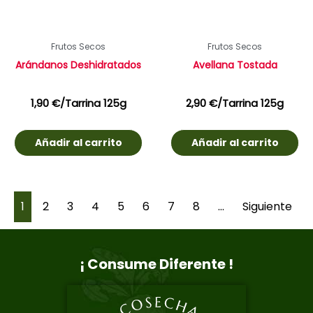
Frutos Secos
Frutos Secos
Arándanos Deshidratados
Avellana Tostada
1,90
€
/Tarrina 125g
2,90
€
/Tarrina 125g
Añadir al carrito
Añadir al carrito
1
2
3
4
5
6
7
8
…
Siguiente
¡ Consume Diferente !