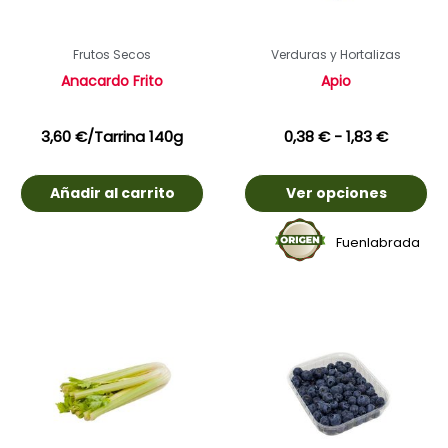
Frutos Secos
Verduras y Hortalizas
Anacardo Frito
Apio
3,60
€
/Tarrina 140g
0,38
€
-
1,83
€
Añadir al carrito
Ver opciones
Fuenlabrada