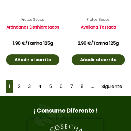
Frutos Secos
Frutos Secos
Arándanos Deshidratados
Avellana Tostada
1,90
€
/Tarrina 125g
2,90
€
/Tarrina 125g
Añadir al carrito
Añadir al carrito
1
2
3
4
5
6
7
8
…
Siguiente
¡ Consume Diferente !