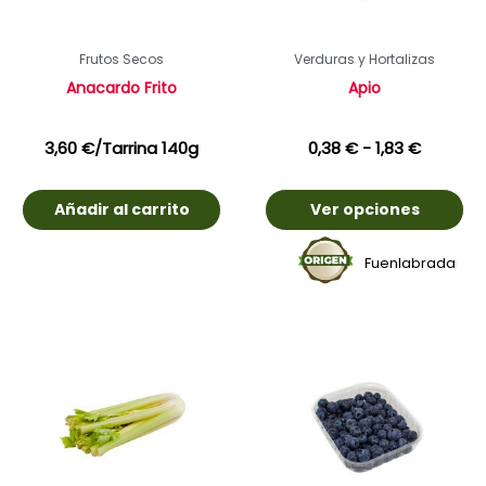
Frutos Secos
Verduras y Hortalizas
Anacardo Frito
Apio
3,60
€
/Tarrina 140g
0,38
€
-
1,83
€
Añadir al carrito
Ver opciones
Fuenlabrada