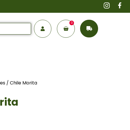
0
les
/ Chile Morita
rita