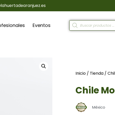
@lahuertadearanjuez.es
ofesionales
Eventos
Inicio
/
Tienda
/
Chi
Chile Mo
México