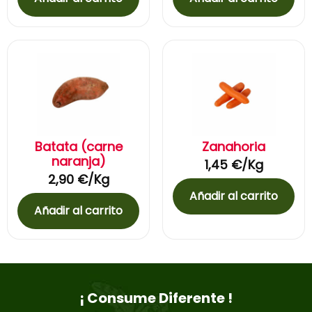
Batata (carne
Zanahoria
naranja)
1,45
€
/Kg
2,90
€
/Kg
Añadir al carrito
Añadir al carrito
¡ Consume Diferente !